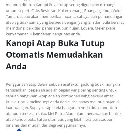
maupun ditutup.
Kanopi Buka tutup sering digunakan di
ruang
umum seperti Cafe, Restoran, Kolam renang,
Ruangan
Jemur, Void,
Taman,
sebab
akan
memberikan nuansa cahaya
dan
pemandangan
atap
yg
tidak sama yang berbeda dengan yang lain
dan
pula
bersifat
melindungi baik dari panas
ataupun
hujan. Lovera, Melengkapi
kenyamanan
&
keindahan bangunan
anda
.
Kanopi Atap Buka Tutup
Otomatis Memudahkan
Anda
Penggunaan atap dalam sebuah arsitektur gedung tidak mungkin
terpisahkan, bagian ini adalah bagian yang paling penting untuk
sebuah bangunan. Atap adalah komponen yang bekerja amat
krusial untuk melindungi Anda dari cuaca panas maupun hujan di
luar ruangan. Supaya atap pada bangunan Anda tidak monoton
ataupun terkesan kaku, kini Putra Aluminium menawarkan bentuk
atap kanopi buka tutup otomatis yang lebih fleksibel ataupun
dinamis dan mudah dari segi penggunaannya.