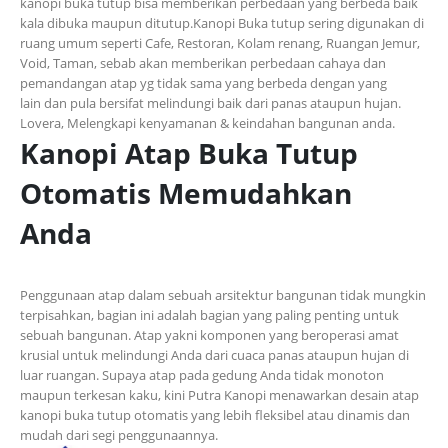
kanopi buka tutup bisa memberikan perbedaan yang berbeda baik
kala dibuka maupun ditutup.
Kanopi Buka tutup sering digunakan di
ruang
umum seperti Cafe, Restoran, Kolam renang,
Ruangan
Jemur,
Void, Taman,
sebab
akan
memberikan perbedaan cahaya
dan
pemandangan atap
yg
tidak sama yang berbeda dengan yang
lain
dan
pula
bersifat melindungi baik dari panas
ataupun
hujan.
Lovera, Melengkapi kenyamanan
&
keindahan bangunan
anda
.
Kanopi Atap Buka Tutup
Otomatis Memudahkan
Anda
Penggunaan atap dalam sebuah arsitektur bangunan tidak mungkin
terpisahkan, bagian ini adalah bagian yang paling penting untuk
sebuah bangunan. Atap yakni komponen yang beroperasi amat
krusial untuk melindungi Anda dari cuaca panas ataupun hujan di
luar ruangan. Supaya atap pada gedung Anda tidak monoton
maupun terkesan kaku, kini Putra Kanopi menawarkan desain atap
kanopi buka tutup otomatis yang lebih fleksibel atau dinamis dan
mudah dari segi penggunaannya.