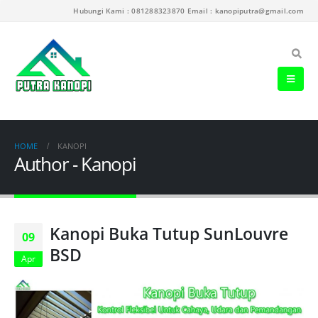
Hubungi Kami : 081288323870 Email : kanopiputra@gmail.com
HOME
KANOPI
Author - Kanopi
Kanopi Buka Tutup SunLouvre
09
BSD
Apr