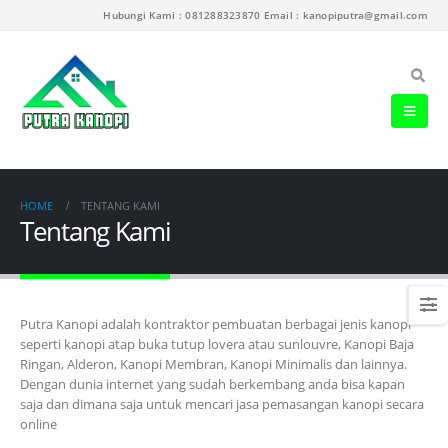
Hubungi Kami : 081288323870 Email : kanopiputra@gmail.com
HOME
TENTANG KAMI
Tentang Kami
Putra Kanopi adalah kontraktor pembuatan berbagai jenis kanopi
seperti kanopi atap buka tutup lovera atau sunlouvre, Kanopi Baja
Ringan, Alderon, Kanopi Membran, Kanopi Minimalis dan lainnya.
Dengan dunia internet yang sudah berkembang anda bisa kapan
saja dan dimana saja untuk mencari jasa pemasangan kanopi secara
online