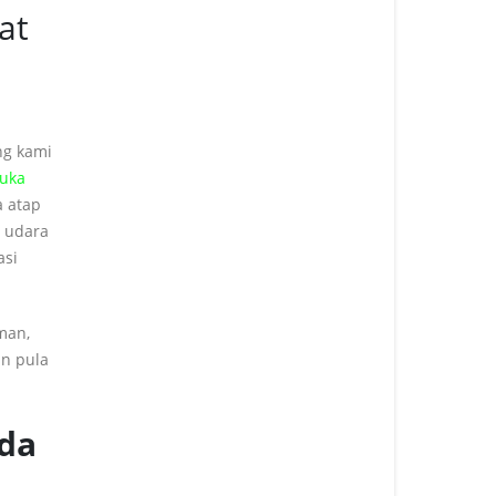
at
ng kami
buka
a atap
n udara
asi
man,
an
pula
da