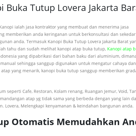
 Buka Tutup Lovera Jakarta Bar
 Kanopi ialah jasa kontraktor yang membuat dan menerima jasa
ng memberikan anda keringanan untuk berkonsultasi dan sekedar
unan anda. Termasuk Kanopi Buka Tutup Lovera Jakarta Barat ya
udah tahu dan sudah melihat kanopi atap buka tutup,
Kanopi atap 
Indonesia yang dipabrikasi dari bahan baku dari aluminium, diman
un manual sehingga sanggup digunakan untuk mengatur cahaya da
a atap yang menarik, kanopi buka tutup sanggup memberikan grad
.
m seperti Cafe, Restoran, Kolam renang,
Ruangan
Jemur, Void, Ta
mandangan atap
yg
tidak sama yang berbeda dengan yang lain
d
n. Lovera, Melengkapi kenyamanan
&
keindahan bangunan
anda
.
tup Otomatis Memudahkan An