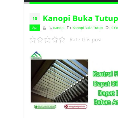
Kanopi Buka Tutup
10
Apr
By
Kanopi
Kanopi Buka Tutup
0 C
Rate this post