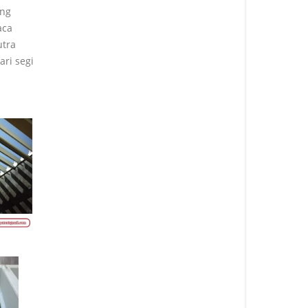
ing
aca
utra
ri segi