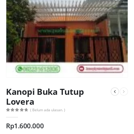
Kanopi Buka Tutup
Lovera
( Belum ada ulasan. )
0
out of 5
Rp
1.600.000